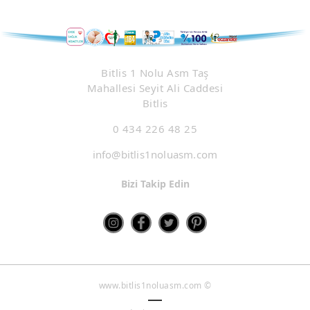
Bitlis 1 Nolu Asm Taş
Mahallesi Seyit Ali Caddesi
Bitlis
0 434 226 48 25
info@bitlis1noluasm.com
Bizi Takip Edin
www.bitlis1noluasm.com ©