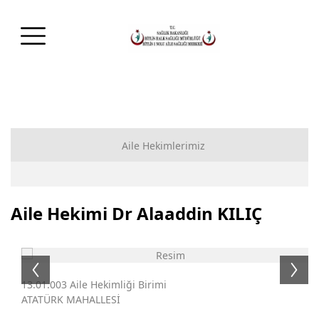
Aile Hekimlerimiz
Aile Hekimi Dr İslam ORHAN
Aile Hekimi Dr Alaaddin KILIÇ
Aile Hekimi Dr İlhami GÜLŞEN
Aile Hekimi Dr Alaaddin KILIÇ
Aile Hekimi Dr Yunus ŞAHİN
13.01.003 Aile Hekimliği Birimi
ATATÜRK MAHALLESİ