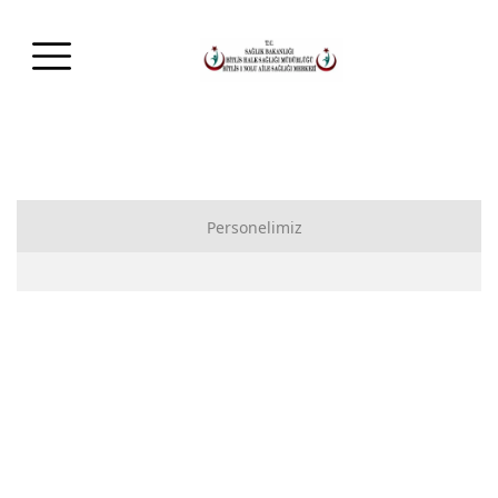
Personelimiz
Temizlik personeli
Yardımcı Sağlık Personeli
Hemşire : Merve YUR
Hemşire : İnci TÜZ
Hemşire : Gülcihan DİNÇ