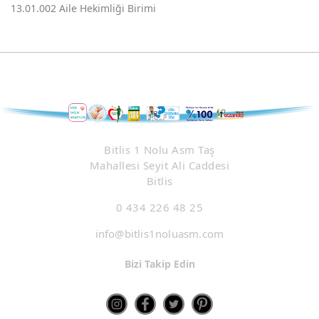
13.01.002 Aile Hekimliği Birimi
Bitlis 1 Nolu Asm Taş
Mahallesi Seyit Ali Caddesi
Bitlis
0 434 226 48 25
info@bitlis1noluasm.com
Bizi Takip Edin